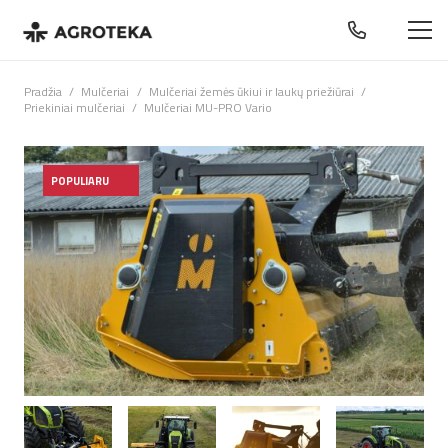
Pradžia
/
Mulčeriai
/
Mulčeriai žemės ūkiui ir laukų priežiūrai
/
Priekiniai mulčeriai
/
Mulčeriai MU-PRO Vario
POPULIARU