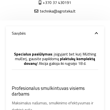
+370 37 430191
technika@agroteka.lt
Savybės
Specialus pasiūlymas
: įsigyjant bet kurį Müthing
mulčerį, gausite papildomą
plaktukų komplektą
dovanų
! Akcija galioja iki rugsėjo 18 d.
Profesionalus smulkintuvas visiems
darbams
Maksimalus našumas, smulkinimo efektyvumas ir
darbinė galia.