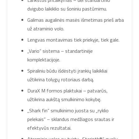
dvigubo laikiklio su šoniniu pastūmimu.
Galimas augalinės masės išmetimas prieš arba
už atraminio volo.
Lengvas montavimas tiek priekyje, tiek gale.
„Vario“ sistema – standartinėje
komplektacijoje.
Spiraliniu būdu išdėstyti įrankių laikikliai
užtikrina tolygų rotoriaus darbą.
DuraX M formos plaktukai – patvarūs,
užtikrina aukštą smulkinimo kokybę.
„Shark fin“ smulkinimo juosta su „ryklio
pelekais“ – sklandus medžiagos srautas ir
efektyvūs rezultatai.
Atraminis volas su tvirtu „Starinth®“ guoliu –