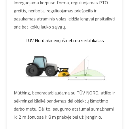
koreguojama korpuso forma, reguliuojamas PTO
greitis, neribotai reguliuojamas priešpeilis ir
pasukamas atraminis volas leidžia lengvai prisitaikyti
prie bet kokių lauko sąlygų.
TÜV Nord akmenų išmetimo sertifikatas
Müthing, bendradarbiaudama su TÜV NORD, atliko ir
sėkmingai išlaikė bandymus dėl objektų išmetimo
darbo metu. Dėl to, saugumo atstumai sumažinami
iki 2 m šonuose ir 8 m priekyje bei už įrenginio.