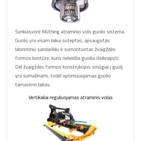
Sunkiasvorė Müthing atraminio volo guolio sistema.
Guolis yra visam laikui suteptas, apsaugotas
labirintiniu sandarikliu ir sumontuotas žvaigždės
formos kontūre, kuris neleidžia guoliui išsikraipyti.
Dėl žvaigždės formos konstrukcijos smūgiai į guolį
yra sumažinami, todėl optimizuojamas guolio
tarnavimo laikas.
Vertikaliai reguliuojamas atraminis volas