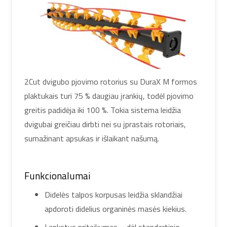
2Cut dvigubo pjovimo rotorius su DuraX M formos
plaktukais turi 75 % daugiau įrankių, todėl pjovimo
greitis padidėja iki 100 %. Tokia sistema leidžia
dvigubai greičiau dirbti nei su įprastais rotoriais,
sumažinant apsukas ir išlaikant našumą.
Funkcionalumai
Didelės talpos korpusas leidžia sklandžiai
apdoroti didelius organinės masės kiekius.
Lankstus pritaikymas – dėl standartinio