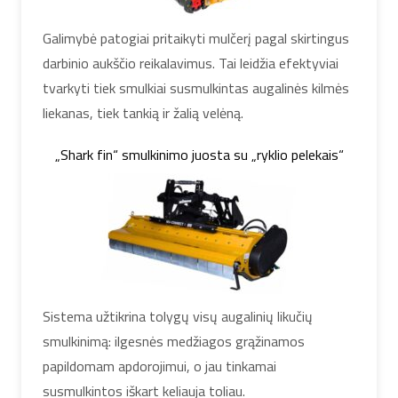
Galimybė patogiai pritaikyti mulčerį pagal skirtingus
darbinio aukščio reikalavimus. Tai leidžia efektyviai
tvarkyti tiek smulkiai susmulkintas augalinės kilmės
liekanas, tiek tankią ir žalią velėną.
„Shark fin“ smulkinimo juosta su „ryklio pelekais“
Sistema užtikrina tolygų visų augalinių likučių
smulkinimą: ilgesnės medžiagos grąžinamos
papildomam apdorojimui, o jau tinkamai
susmulkintos iškart keliauja toliau.