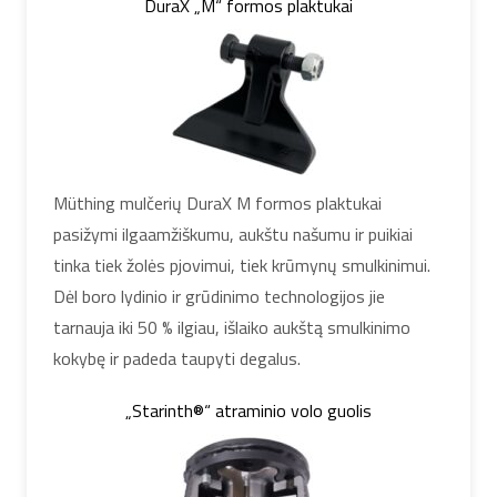
DuraX „M“ formos plaktukai
Müthing mulčerių DuraX M formos plaktukai
pasižymi ilgaamžiškumu, aukštu našumu ir puikiai
tinka tiek žolės pjovimui, tiek krūmynų smulkinimui.
Dėl boro lydinio ir grūdinimo technologijos jie
tarnauja iki 50 % ilgiau, išlaiko aukštą smulkinimo
kokybę ir padeda taupyti degalus.
„Starinth®“ atraminio volo guolis