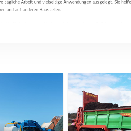
e tägliche Arbeit und vielseitige Anwendungen ausgelegt. Sie helf
ben und auf anderen Baustellen.
 die Verfügbarkeit verschiedener Anbaugeräte ermöglichen die Anpas
tung und einen stabilen Betrieb.
ieten große Hubhöhen und eine hohe Leistung, während vielseitige 