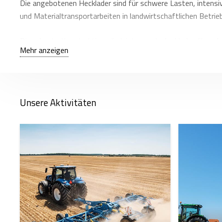
Die angebotenen Hecklader sind für schwere Lasten, intensiv
und Materialtransportarbeiten in landwirtschaftlichen Betrie
Die robuste Konstruktion, die leistungsstarke Hydraulik und
Mehr anzeigen
Ihre einfache Installation gewährleistet eine schnelle Einrich
Unsere Modelle sind für den harten Einsatz konzipiert und b
Aufgaben mit einem Gabelstapler auszuführen.
Unsere Aktivitäten