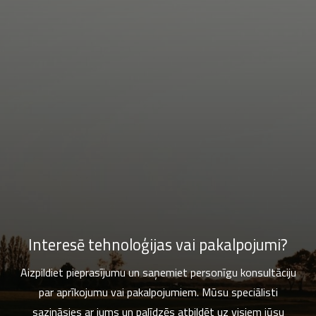
Interesē tehnoloģijas vai pakalpojumi?
Aizpildiet pieprasījumu un saņemiet personīgu konsultāciju
par aprīkojumu vai pakalpojumiem. Mūsu speciālisti
sazināsies ar jums un palīdzēs atbildēt uz visiem jūsu