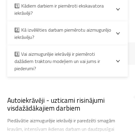
1️⃣ Kādiem darbiem ir piemēroti ekskavatora
iekrāvēji?
2️⃣ Kā izvēlēties darbam piemērotu aizmugurējo
iekrāvēju?
3️⃣ Vai aizmugurējie iekrāvēji ir piemēroti
dažādiem traktoru modeļiem un vai jums ir
piederumi?
Autoiekrāvēji - uzticami risinājumi
visdažādākajiem darbiem
Piedāvātie aizmugurējie iekrāvēji ir paredzēti smagām
kravām, intensīvam ikdienas darbam un daudzpusīgai