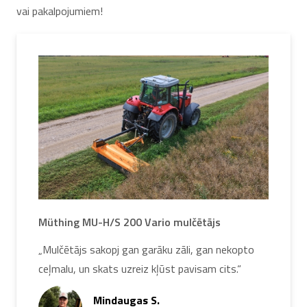
vai pakalpojumiem!
Müthing MU-H/S 200 Vario mulčētājs
„Mulčētājs sakopj gan garāku zāli, gan nekopto
ceļmalu, un skats uzreiz kļūst pavisam cits.“
Mindaugas S.