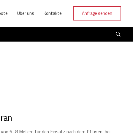
bote
Über uns
Kontakte
Anfrage senden
aran
e von 6–8 Metern für den Einsatz nach dem Pflügen, bei