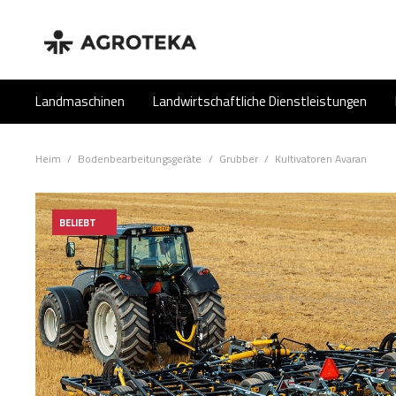
Landmaschinen
Landwirtschaftliche Dienstleistungen
Heim
/
Bodenbearbeitungsgeräte
/
Grubber
/
Kultivatoren Avaran
BELIEBT