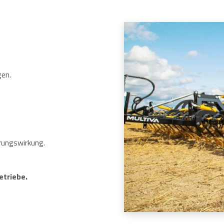
gen.
erungswirkung.
etriebe.