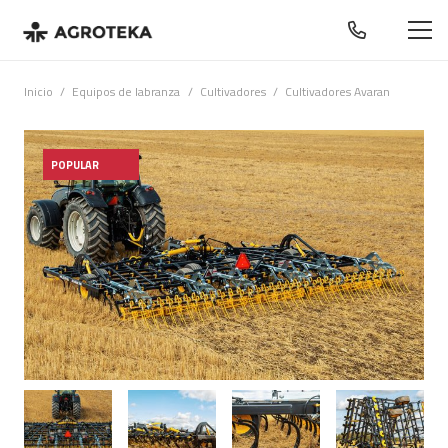
Inicio
/
Equipos de labranza
/
Cultivadores
/
Cultivadores Avaran
POPULAR