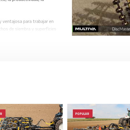
 ventajosa para trabajar en
echos de siembra y superficies
tes al utilizar sembradoras
 al utilizar labranza mínima y
bra desiguales.
cterísticas de cultivo, la
o extremadamente
AR
POPULAR