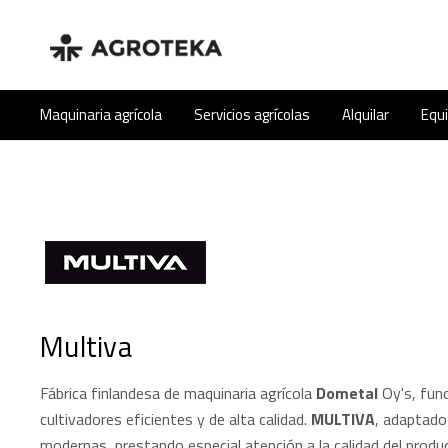
Maquinaria agrícola
Servicios agrícolas
Alquilar
Equ
Multiva
Fábrica finlandesa de maquinaria agrícola
Dometal
Oy's, fun
cultivadores eficientes y de alta calidad.
MULTIVA
, adaptado
modernas, prestando especial atención a la calidad del product