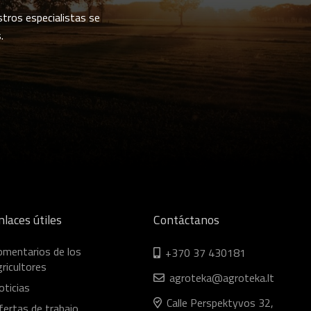
stros especialistas se
.
nlaces útiles
Contáctanos
omentarios de los
+370 37 430181
ricultores
agroteka@agroteka.lt
oticias
Calle Perspektyvos 32,
fertas de trabajo