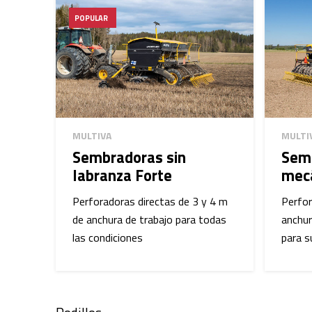
POPULAR
MULTIVA
MULTI
Sembradoras sin
Sem
labranza Forte
mecá
Perforadoras directas de 3 y 4 m
Perfo
de anchura de trabajo para todas
anchur
las condiciones
para s