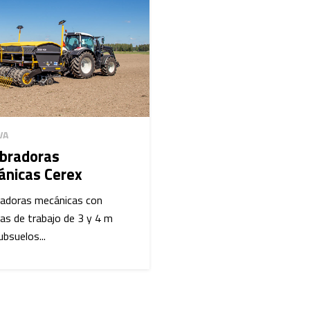
VA
bradoras
nicas Cerex
radoras mecánicas con
as de trabajo de 3 y 4 m
ubsuelos...