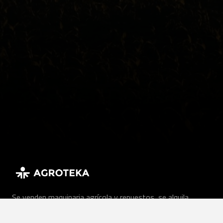
Se venden maquinaria agrícola y repuestos, se alquila
maquinaria y se ofrecen servicios agrícolas a granjas y