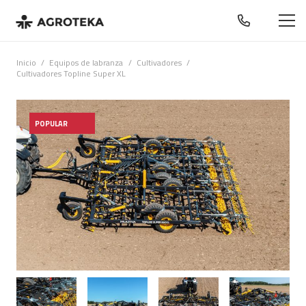
Inicio
/
Equipos de labranza
/
Cultivadores
/
Cultivadores Topline Super XL
POPULAR