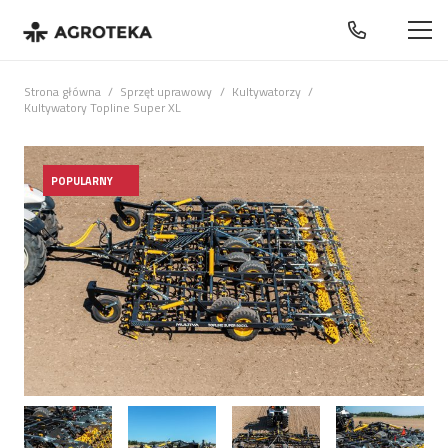
Strona główna
/
Sprzęt uprawowy
/
Kultywatorzy
/
Kultywatory Topline Super XL
POPULARNY