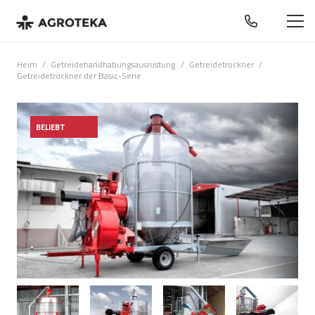
Heim
/
Getreidehandhabungsausrüstung
/
Getreidetrockner
/
Getreidetrockner der Basic-Serie
BELIEBT