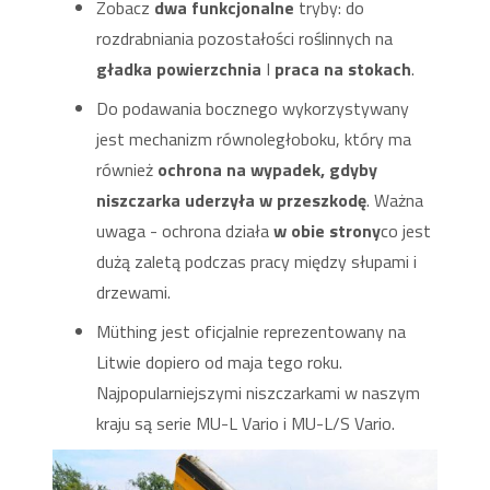
Zobacz
dwa funkcjonalne
tryby: do
rozdrabniania pozostałości roślinnych na
gładka powierzchnia
I
praca na stokach
.
Do podawania bocznego wykorzystywany
jest mechanizm równoległoboku, który ma
również
ochrona na wypadek, gdyby
niszczarka uderzyła w przeszkodę
. Ważna
uwaga - ochrona działa
w obie strony
co jest
dużą zaletą podczas pracy między słupami i
drzewami.
Müthing jest oficjalnie reprezentowany na
Litwie dopiero od maja tego roku.
Najpopularniejszymi niszczarkami w naszym
kraju są serie MU-L Vario i MU-L/S Vario.