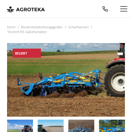
Heim
/
Bodenbearbeitungsgeräte
/
Scharhacken
/
Triolent NS Gabelschaber
BELIEBT