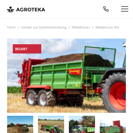
Heim
/
Geräte zur Güllebehandlung
/
Miststreuer
/
Miststreuer MS
BELIEBT