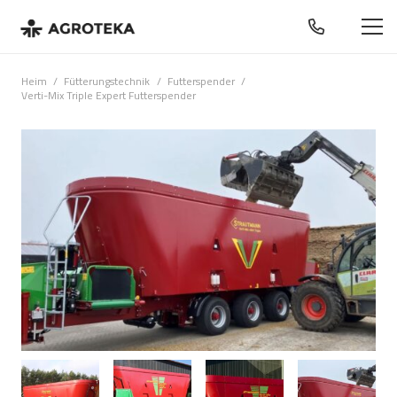
Heim
/
Fütterungstechnik
/
Futterspender
/
Verti-Mix Triple Expert Futterspender