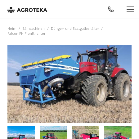
Heim
/
Sämaschinen
/
Dünger- und Saatgutbehälter
/
Falcon FH Fronttrichter