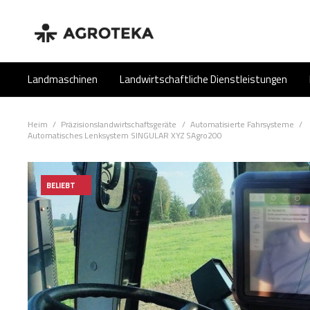
Landmaschinen
Landwirtschaftliche Dienstleistungen
Heim
/
Präzisionslandwirtschaftsgeräte
/
Automatisierte Fahrsysteme
/
Automatisches Lenksystem SINGULAR XYZ SAgro200
BELIEBT