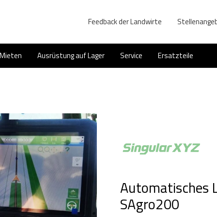
Feedback der Landwirte
Stellenange
Mieten
Ausrüstung auf Lager
Service
Ersatzteile
Automatisches 
SAgro200