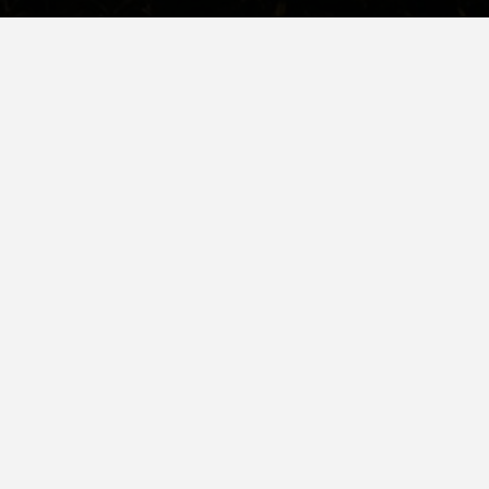
Sprzedaż maszyn rolniczych, części zamiennych, wynajem
maszyn i usługi rolnicze są świadczone dla gospodarstw