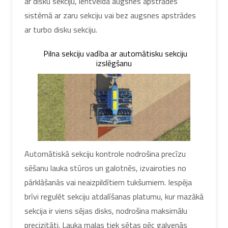
ar disku sekciju, lentveida augsnes apstrādes
sistēmā ar zaru sekciju vai bez augsnes apstrādes
ar turbo disku sekciju.
Pilna sekciju vadība ar automātisku sekciju
izslēgšanu
Automātiskā sekciju kontrole nodrošina precīzu
sēšanu lauka stūros un galotnēs, izvairoties no
pārklāšanās vai neaizpildītiem tukšumiem. Iespēja
brīvi regulēt sekciju atdalīšanas platumu, kur mazākā
sekcija ir viens sējas disks, nodrošina maksimālu
precizitāti. Lauka malas tiek sētas pēc galvenās