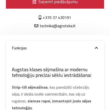
Saņemt piedāvājumu
+370 37 430191
technika@agroteka.lt
Funkcijas
Augstas klases sējmašīna ar modernu
tehnoloģiju precīzai sēklu iestrādāšanai
Strip-till sējmašīnas
, kas paredzēti stiebrzāļu
sējai, ir ideāla izvēle saimniecībām, kas sēj uz
rugainas.
ziemas rapsi, izmantojot joslu sējas
tehnoloģiju
.