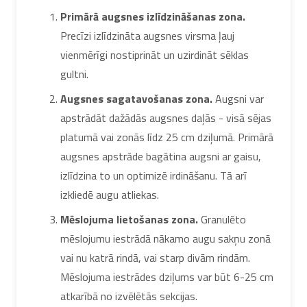
Primārā augsnes izlīdzināšanas zona.
Precīzi izlīdzināta augsnes virsma ļauj
vienmērīgi nostiprināt un uzirdināt sēklas
gultni.
Augsnes sagatavošanas zona.
Augsni var
apstrādāt dažādās augsnes daļās - visā sējas
platumā vai zonās līdz 25 cm dziļumā. Primārā
augsnes apstrāde bagātina augsni ar gaisu,
izlīdzina to un optimizē irdināšanu. Tā arī
izkliedē augu atliekas.
Mēslojuma lietošanas zona.
Granulēto
mēslojumu iestrādā nākamo augu sakņu zonā
vai nu katrā rindā, vai starp divām rindām.
Mēslojuma iestrādes dziļums var būt 6-25 cm
atkarībā no izvēlētās sekcijas.