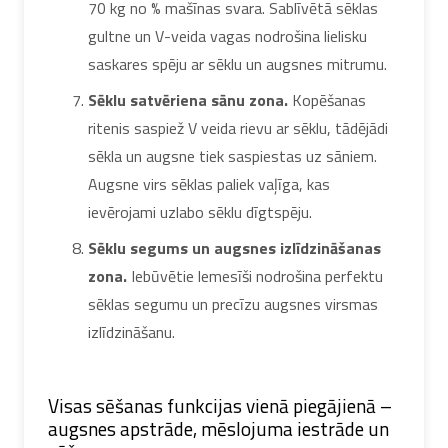
70 kg no % mašīnas svara. Sablīvētā sēklas
gultne un V-veida vagas nodrošina lielisku
saskares spēju ar sēklu un augsnes mitrumu.
Sēklu satvēriena sānu zona.
Kopēšanas
ritenis saspiež V veida rievu ar sēklu, tādējādi
sēkla un augsne tiek saspiestas uz sāniem.
Augsne virs sēklas paliek vaļīga, kas
ievērojami uzlabo sēklu dīgtspēju.
Sēklu segums un augsnes izlīdzināšanas
zona.
Iebūvētie lemesīši nodrošina perfektu
sēklas segumu un precīzu augsnes virsmas
izlīdzināšanu.
Visas sēšanas funkcijas vienā piegājienā –
augsnes apstrāde, mēslojuma iestrāde un