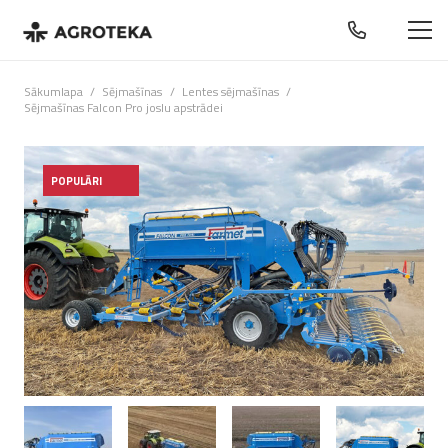
Sākumlapa
/
Sējmašīnas
/
Lentes sējmašīnas
/
Sējmašīnas Falcon Pro joslu apstrādei
POPULĀRI