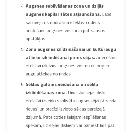
Augsnes sablīvēšanas zona un dziļās
augsnes kapilaritātes atjaunošana.
Labs
sablīvējums nodrošina efektīvu ūdens
nokļūšanu augsnes virskārtā pat sausos
apstākļos.
Zona augsnes izlīdzināšanai un kultūraugu
atlieku izkliedēšanai pirms sējas.
Ar ecēšām
efektīvi izlīdzina augsnes virsmu un noņem
augu atliekas no rindas.
Sēklas gultnes veidošana un sēklu
izkliedēšanas zona.
Divdisku sējas diski
efektīvi izveido sablīvētu augsni sējai (V-veida
rievas) un precīzi izvieto sēklas pareizajā
dziļumā. Pateicoties lielajam iespīlēšanas
spēkam, uz sējas diskiem var pārnest līdz pat