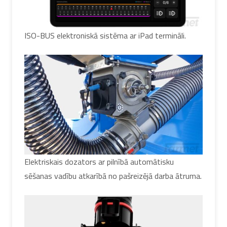
ISO-BUS elektroniskā sistēma ar iPad termināli.
Elektriskais dozators ar pilnībā automātisku
sēšanas vadību atkarībā no pašreizējā darba ātruma.