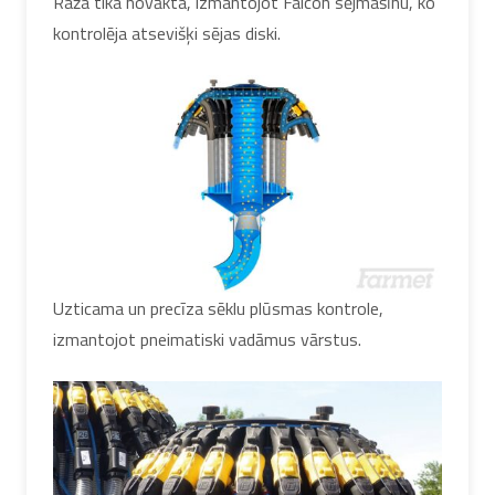
Raža tika novākta, izmantojot Falcon sējmašīnu, ko
kontrolēja atsevišķi sējas diski.
Uzticama un precīza sēklu plūsmas kontrole,
izmantojot pneimatiski vadāmus vārstus.