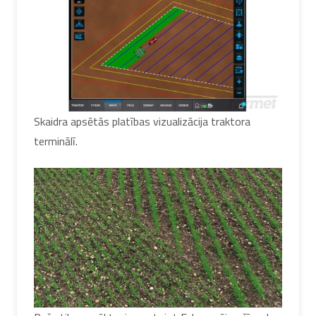
Skaidra apsētās platības vizualizācija traktora
terminālī.