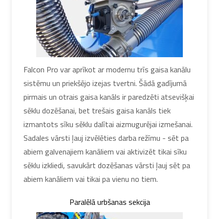
Falcon Pro var aprīkot ar modernu trīs gaisa kanālu
sistēmu un priekšējo izejas tvertni. Šādā gadījumā
pirmais un otrais gaisa kanāls ir paredzēti atsevišķai
sēklu dozēšanai, bet trešais gaisa kanāls tiek
izmantots sīku sēklu dalītai aizmugurējai izmešanai.
Sadales vārsti ļauj izvēlēties darba režīmu - sēt pa
abiem galvenajiem kanāliem vai aktivizēt tikai sīku
sēklu izkliedi, savukārt dozēšanas vārsti ļauj sēt pa
abiem kanāliem vai tikai pa vienu no tiem.
Paralēlā urbšanas sekcija