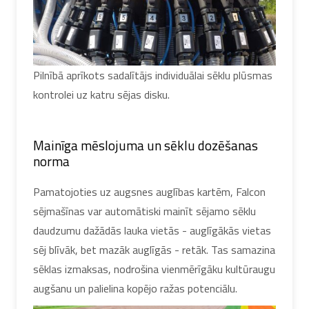
Pilnībā aprīkots sadalītājs individuālai sēklu plūsmas
kontrolei uz katru sējas disku.
Mainīga mēslojuma un sēklu dozēšanas
norma
Pamatojoties uz augsnes auglības kartēm, Falcon
sējmašīnas var automātiski mainīt sējamo sēklu
daudzumu dažādās lauka vietās - auglīgākās vietas
sēj blīvāk, bet mazāk auglīgās - retāk. Tas samazina
sēklas izmaksas, nodrošina vienmērīgāku kultūraugu
augšanu un palielina kopējo ražas potenciālu.