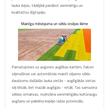
lauka daļas, tādējādi panākot vienmērīgu un
kvalitatīvu dīgtspēju.
Mainīga mēslojuma un sēklu izsējas likme
Pamatojoties uz augsnes auglības kartēm, Falcon
sējmašīnas var automātiski mainīt sējamo sēklu
daudzumu dažādās lauka vietās - auglīgākās vietas
sēj blīvāk, bet mazāk auglīgās - retāk. Tas samazina
sēklas izmaksas, nodrošina vienmērīgāku kultūraugu
augšanu un palielina kopējo ražas potenciālu.