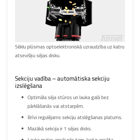
Sēklu plūsmas optoelektroniskā uzraudzība uz katru
atsevišķu sējas disku.
Sekciju vadība – automātiska sekciju
izslēgšana
Optimāla sēja stūros un lauka galā bez
pārklāšanās vai atstarpēm.
Brīvi regulējams sekciju atslēgšanas platums.
Mazākā sekcija ir 1 sējas disks.
Lauka malas apsēj pēc tam, kad ir apsēta