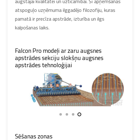
augstajai kvalitātei un uzticamībai. Šī apņemšanās
atspoguļo uzņēmuma ilggadējo filozofiju, kuras
pamatā ir precīza apstrāde, izturība un ilgs
kalpošanas laiks.
Falcon Pro modeļi ar zaru augsnes
apstrādes sekciju slokšņu augsnes
apstrādes tehnoloģijai
Sēšanas zonas