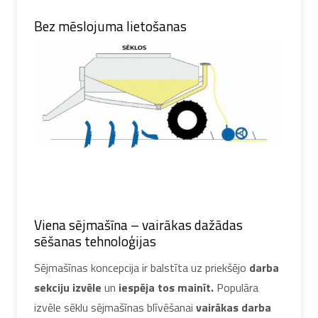
Bez mēslojuma lietošanas
Viena sējmašīna – vairākas dažādas
sēšanas tehnoloģijas
Sējmašīnas koncepcija ir balstīta uz priekšējo
darba
sekciju izvēle
un
iespēja tos mainīt.
Populāra
izvēle sēklu sējmašīnas blīvēšanai
vairākas darba