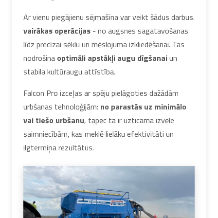
Ar vienu piegājienu sējmašīna var veikt šādus darbus.
vairākas operācijas
- no augsnes sagatavošanas
līdz precīzai sēklu un mēslojuma izkliedēšanai. Tas
nodrošina
optimāli apstākļi augu dīgšanai
un
stabila kultūraugu attīstība.
Falcon Pro izceļas ar spēju pielāgoties dažādām
urbšanas tehnoloģijām:
no parastās uz minimālo
vai tiešo urbšanu
, tāpēc tā ir uzticama izvēle
saimniecībām, kas meklē lielāku efektivitāti un
ilgtermiņa rezultātus.