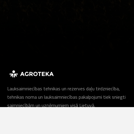
Lauksaimniecības tehnikas un rezerves daļu tirdzniecība,
tehnikas noma un lauksaimniecības pakalpojumi tiek sniegti
saimniecībām un uzņēmumiem visā Lietuvā.