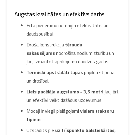
Augstas kvalitātes un efektīvs darbs
Ērta piederumu nomaiņa efektivitātei un
daudzpusībai.
Droša konstrukcija
tērauda
sakausējums
nodrošina nodilumizturību un
ļauj izmantot aprīkojumu daudzus gadus.
Termiski apstrādāti tapas
papildu stiprībai
un drošībai.
Liels pacēlāja augstums - 3,5 metri
ļauj ērti
un efektīvi veikt dažādus uzdevumus.
Modeļi ir viegli pielāgojami
visiem traktoru
tipiem
.
Uzstādīts pie
uz trīspunktu balstiekārtas
,