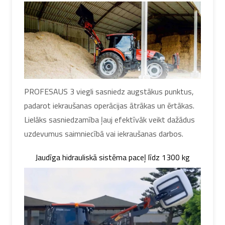
PROFESAUS 3 viegli sasniedz augstākus punktus,
padarot iekraušanas operācijas ātrākas un ērtākas.
Lielāks sasniedzamība ļauj efektīvāk veikt dažādus
uzdevumus saimniecībā vai iekraušanas darbos.
Jaudīga hidrauliskā sistēma paceļ līdz 1300 kg