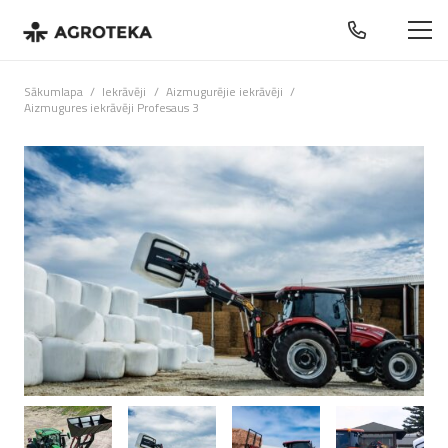
Sākumlapa
/
Iekrāvēji
/
Aizmugurējie iekrāvēji
/
Aizmugures iekrāvēji Profesaus 3