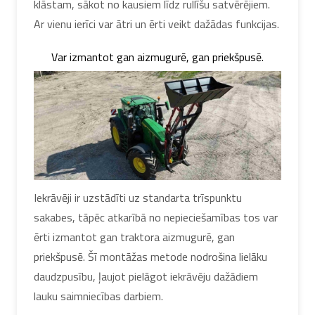
klāstam, sākot no kausiem līdz rullīšu satvērējiem.
Ar vienu ierīci var ātri un ērti veikt dažādas funkcijas.
Var izmantot gan aizmugurē, gan priekšpusē.
Iekrāvēji ir uzstādīti uz standarta trīspunktu
sakabes, tāpēc atkarībā no nepieciešamības tos var
ērti izmantot gan traktora aizmugurē, gan
priekšpusē. Šī montāžas metode nodrošina lielāku
daudzpusību, ļaujot pielāgot iekrāvēju dažādiem
lauku saimniecības darbiem.