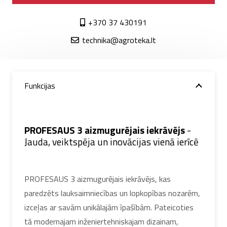
+370 37 430191
technika@agroteka.lt
Funkcijas
PROFESAUS 3 aizmugurējais iekrāvējs
-
Jauda, veiktspēja un inovācijas vienā ierīcē
PROFESAUS 3 aizmugurējais iekrāvējs, kas
paredzēts lauksaimniecības un lopkopības nozarēm,
izceļas ar savām unikālajām īpašībām. Pateicoties
tā modernajam inženiertehniskajam dizainam,