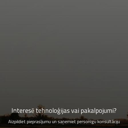
Interesē tehnoloģijas vai pakalpojumi?
Aizpildiet pieprasījumu un saņemiet personīgu konsultāciju