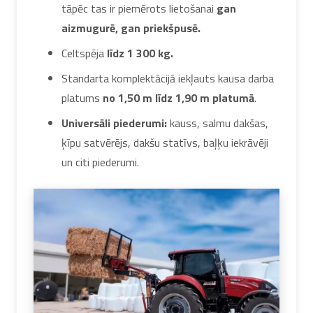
tāpēc tas ir piemērots lietošanai
gan
aizmugurē, gan priekšpusē.
Celtspēja
līdz 1 300 kg.
Standarta komplektācijā iekļauts kausa darba
platums
no 1,50 m līdz 1,90 m platumā
.
Universāli piederumi:
kauss, salmu dakšas,
ķīpu satvērējs, dakšu statīvs, baļķu iekrāvēji
un citi piederumi.