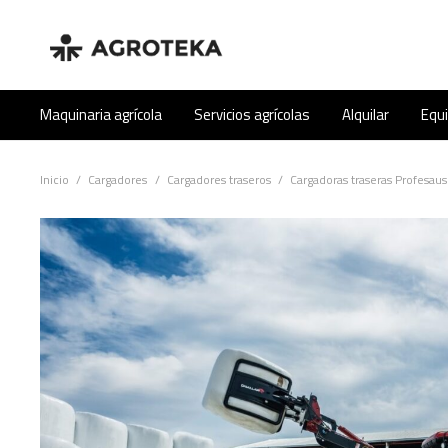
Maquinaria agrícola
Servicios agrícolas
Alquilar
Equ
Inicio
/
Cargadores
/
Cargadores traseros
/
Cargadoras traseras Profesaus