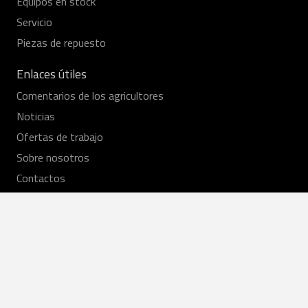
Equipos en stock
Servicio
Piezas de repuesto
Enlaces útiles
Comentarios de los agricultores
Noticias
Ofertas de trabajo
Sobre nosotros
Contactos
Contáctanos
+370 37 430181
agroteka@agroteka.lt
Calle Perspektyvos 32, LT-52119 Kaunas