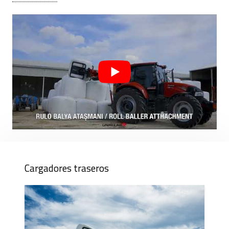
Hoy
ÜNALLAR
fabrica una amplia gama de equipos para
aplicaciones agrícolas e industriales. Se hace hincapié en la
robustez, la durabilidad y la facilidad de uso, lo que permite
a los agricultores utilizar sus equipos con seguridad y
eficacia durante muchos años.
Cargadores traseros