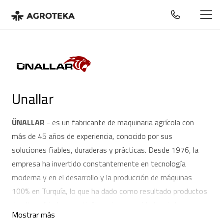
Unallar
ÜNALLAR
- es un fabricante de maquinaria agrícola con
más de 45 años de experiencia, conocido por sus
soluciones fiables, duraderas y prácticas. Desde 1976, la
empresa ha invertido constantemente en tecnología
moderna y en el desarrollo y la producción de máquinas
100% en Turquía, lo que ha dado como resultado productos
de alta calidad que satisfacen las necesidades de las
Mostrar más
explotaciones agrícolas actuales.