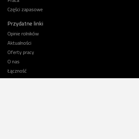
Praca
Części zapasowe
Przydatne linki
Opinie rolników
Aktualności
Oferty pracy
O nas
Łączność
Skontaktuj się z nami
+370 37 430181
agroteka@agroteka.lt
Perspektyvos St. 32, LT-52119 Kowno