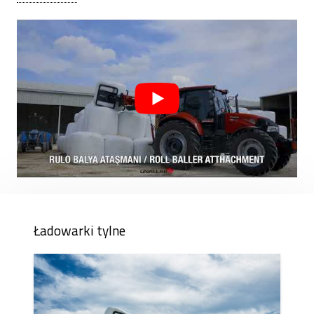
Dzisiaj
ÜNALLAR
produkuje szeroką gamę sprzętu
zarówno do zastosowań rolniczych, jak i przemysłowych.
Nacisk kładziony jest na solidność, trwałość i łatwość
obsługi, dzięki czemu rolnicy mogą bezpiecznie i wydajnie
korzystać ze swojego sprzętu przez wiele lat.
Ładowarki tylne