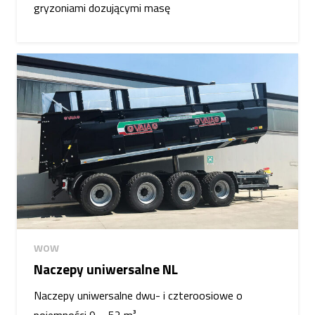
gryzoniami dozującymi masę
WOW
Naczepy uniwersalne NL
Naczepy uniwersalne dwu- i czteroosiowe o
pojemności 9 – 52 m³