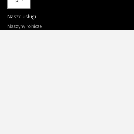
PL
Nasze usługi
Maszyny rolnicze
Usługi rolnicze
Wynajem
Sprzęt w magazynie
Praca
Części zapasowe
Przydatne linki
Opinie rolników
Aktualności
Oferty pracy
O nas
Łączność