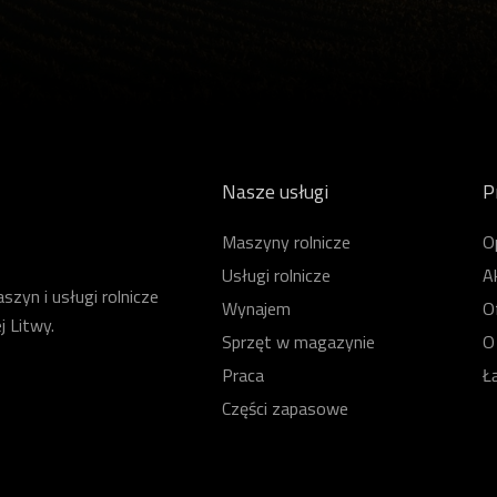
Nasze usługi
P
Maszyny rolnicze
O
Usługi rolnicze
A
zyn i usługi rolnicze
Wynajem
O
j Litwy.
Sprzęt w magazynie
O
Praca
Ł
Części zapasowe