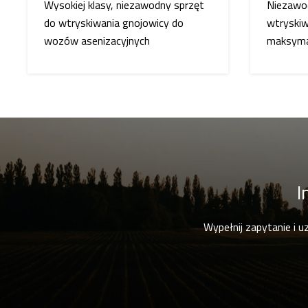
Wysokiej klasy, niezawodny sprzęt
Niezawo
do wtryskiwania gnojowicy do
wtryskiw
wozów asenizacyjnych
maksyma
I
Wypełnij zapytanie i u