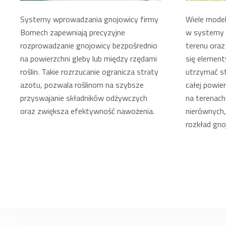
Systemy wprowadzania gnojowicy firmy
Wiele mode
Bomech zapewniają precyzyjne
w systemy 
rozprowadzanie gnojowicy bezpośrednio
terenu oraz
na powierzchni gleby lub między rzędami
się element
roślin. Takie rozrzucanie ogranicza straty
utrzymać s
azotu, pozwala roślinom na szybsze
całej powie
przyswajanie składników odżywczych
na terenac
oraz zwiększa efektywność nawożenia.
nierównych
rozkład gno