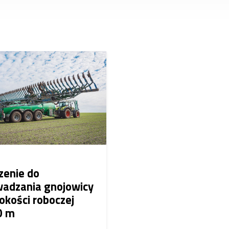
zenie do
adzania gnojowicy
okości roboczej
0 m