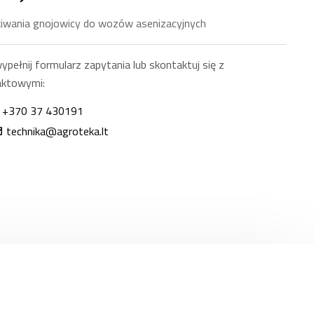
iwania gnojowicy do wozów asenizacyjnych
pełnij formularz zapytania lub skontaktuj się z
aktowymi:
+370 37 430191
technika@agroteka.lt