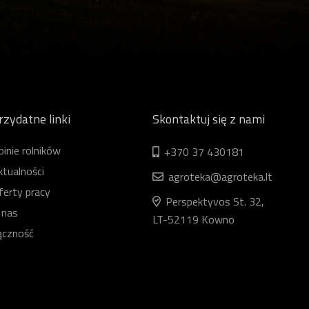
rzydatne linki
Skontaktuj się z nami
pinie rolników
+370 37 430181
ktualności
agroteka@agroteka.lt
ferty pracy
Perspektyvos St. 32,
 nas
LT-52119 Kowno
ączność