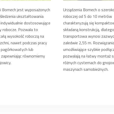
li Bomech jest wyposażonych
Urządzenia Bomech o szeroko
śledzenia ukształtowania
roboczej od 5 do 10 metrów
 indywidualnie dostosowujące
charakteryzują się kompakto
y robocze. Pozwala to
składaną konstrukcją, dlateg
tałą wysokość roboczą na
transportowa wynosi zazwyc
rzchni, nawet podczas pracy
zaledwie 2,55 m. Rozwiązani
h pagórkowatych lub
umożliwiające szybkie podłąc
, zapewniając równomierny
pozwalają na łatwy montaż s
jowicy.
różnych cysternach do gnojow
maszynach samobieżnych.