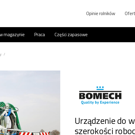
Opinie rolników
Ofert
 w magazynie
Praca
Części zapasowe
y
/
Urządzenie do 
szerokości robo