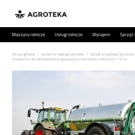
Maszyny rolnicze
Usługi rolnicze
Wynajem
Sprzęt
Strona główna
/
Sprzęt do obsługi obornika
/
Sprzęt do aplikacji gnojowic
Urządzenie do wprowadzania gnojowicy o szerokości roboczej 5–10 m