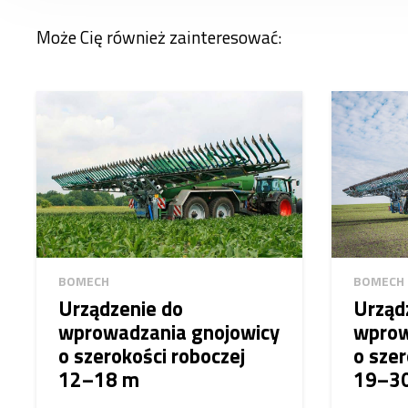
Może Cię również zainteresować:
BOMECH
BOMECH
Urządzenie do
Urząd
wprowadzania gnojowicy
wprow
o szerokości roboczej
o szer
12–18 m
19–3