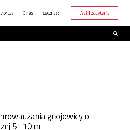
y pracy
O nas
Łączność
Wyślij zapytanie
wprowadzania gnojowicy o
czej 5–10 m