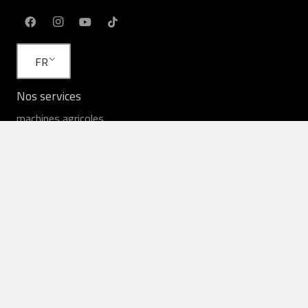
FR
Nos services
machines agricoles
Services agricoles
Louer
Équipement en stock
Service
Des pièces de rechange
Liens utiles
Commentaires des agriculteurs
Nouvelles