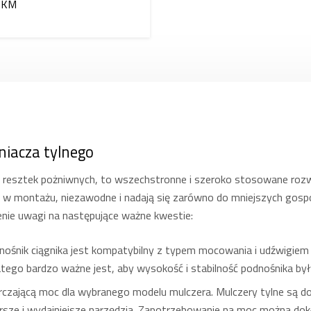
 KM
iacza tylnego
e resztek pożniwnych, to wszechstronne i szeroko stosowane rozwi
e w montażu, niezawodne i nadają się zarówno do mniejszych gospod
nie uwagi na następujące ważne kwestie:
odnośnik ciągnika jest kompatybilny z typem mocowania i udźwigie
atego bardzo ważne jest, aby wysokość i stabilność podnośnika był
rczającą moc dla wybranego modelu mulczera. Mulczery tylne są do
sze i wydajniejsze narzędzia. Zapotrzebowanie na moc można dokła