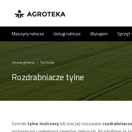
Maszyny rolnicze
Usługi rolnicze
Wynajem
Sprzęt
Strona główna
/
Technika
Rozdrabniacze tylne
Szeroki
tylne mulczery
lub inaczej nazywane
rozdrabniacze
pożniwnymi i pielęgnacji terenów zielonych. Rozdrabniacze t