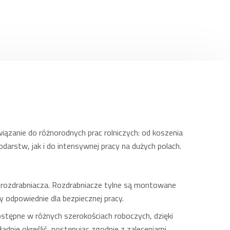
ązanie do różnorodnych prac rolniczych: od koszenia
arstw, jak i do intensywnej pracy na dużych polach.
m rozdrabniacza. Rozdrabniacze tylne są montowane
y odpowiednie dla bezpiecznej pracy.
stępne w różnych szerokościach roboczych, dzięki
dnie określić, postępując zgodnie z zaleceniami