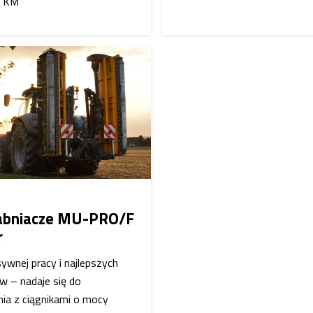
 KM
abniacze MU-PRO/F
r
ywnej pracy i najlepszych
w – nadaje się do
ia z ciągnikami o mocy