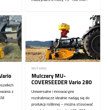
MUTHING
Vario
Mulczery MU-
COVERSEEDER Vario 280
szelkich
owania z
Uniwersalne i innowacyjne
 KM
rozdrabniacze idealnie nadają się do
produkcji roślinnej – można stosować