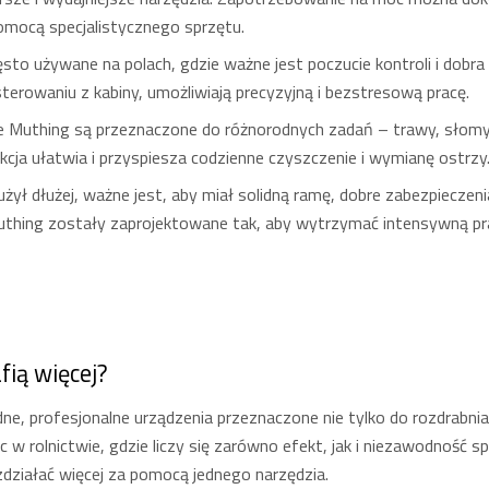
omocą specjalistycznego sprzętu.
ęsto używane na polach, gdzie ważne jest poczucie kontroli i dobr
terowaniu z kabiny, umożliwiają precyzyjną i bezstresową pracę.
e Muthing są przeznaczone do różnorodnych zadań – trawy, słomy,
cja ułatwia i przyspiesza codzienne czyszczenie i wymianę ostrzy
użył dłużej, ważne jest, aby miał solidną ramę, dobre zabezpiecze
Muthing zostały zaprojektowane tak, aby wytrzymać intensywną pra
ią więcej?
e, profesjonalne urządzenia przeznaczone nie tylko do rozdrabnian
w rolnictwie, gdzie liczy się zarówno efekt, jak i niezawodność s
działać więcej za pomocą jednego narzędzia.