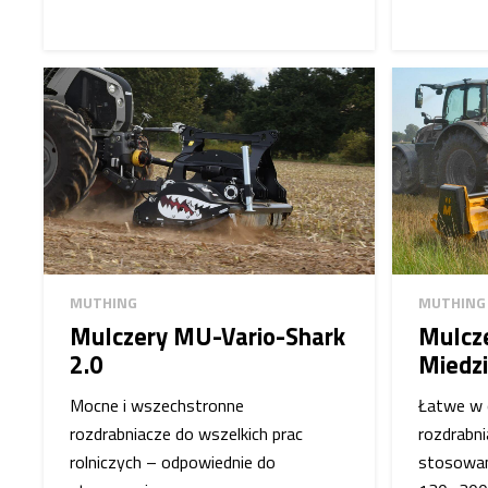
MUTHING
MUTHING
Mulczery MU-Vario-Shark
Mulcz
2.0
Miedz
Mocne i wszechstronne
Łatwe w 
rozdrabniacze do wszelkich prac
rozdrabn
rolniczych – odpowiednie do
stosowan