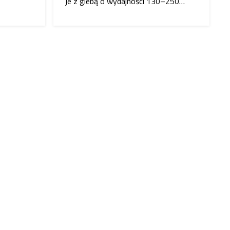
je z glebą o wydajności 130–250…