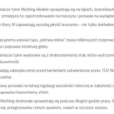
acze tylne Muthing idealnie sprawdzają się na łąkach, ścierniska
zmniejsza to zapotrzebowanie na maszyny i pozwala na wydajniej
e litery M zapewniają wysoką jakość kruszenia – nie tylko dokładni
acyjnemu pasowi typu „płetwa rekina” masa roślinna jest rozprow
a i poprawia strukturę gleby.
iacze tylne wykonane są z drobnoziarnistej stali, która wytrzymu
ą żywotność.
iadają zabezpieczenie przed kamieniami zatwierdzone przez TÜV N
bszarów.
 pozwala na łatwą regulację wysokości roboczej w zależności od 
zapewnia równomierny efekt.
 Muthing doskonale sprawdzają się podczas długich godzin pracy. S
ię, przegrzewaniu i innym awariom, nawet w szczycie sezonu.