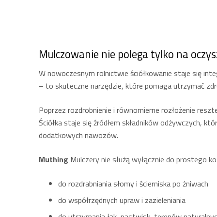
Mulczowanie nie polega tylko na oczy
W nowoczesnym rolnictwie ściółkowanie staje się integ
– to skuteczne narzędzie, które pomaga utrzymać zdr
Poprzez rozdrobnienie i równomierne rozłożenie reszt
Ściółka staje się źródłem składników odżywczych, któ
dodatkowych nawozów.
Muthing
Mulczery nie służą wyłącznie do prostego ko
do rozdrabniania słomy i ścierniska po żniwach
do współrzędnych upraw i zazieleniania
do utrzymania łąk, pastwisk, terenów naturalny