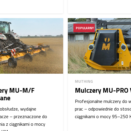
POPULARNY
MUTHING
ery MU-M/F
Mulczery MU-PRO 
iane
Profesjonalne mulczery do w
obsłudze, wydajne
prac – odpowiednie do stos
iacze – przeznaczone do
ciągnikami o mocy 95–250
ia z ciągnikami o mocy