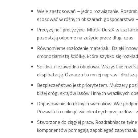
Wiele zastosowań – jedno rozwiązanie. Rozdrabni
stosować w różnych obszarach gospodarstwa – 
Precyzyjne i precyzyjne. Młotki DuraX w kształci
pozostają odporne na zużycie przez długi czas.
Równomierne rozłożenie materiału. Dzięki innow
drobnoziarnistą ściółkę, która szybko się rozkład
Solidna, niezawodna obudowa. Wszystkie rozdrabn
eksploatację. Oznacza to mniej napraw i dłuższ
Bezpieczeństwo jest priorytetem. Mulczery pos
bliżej dróg, skrajów lasów i innych wrażliwych o
Dopasowanie do różnych warunków. Wał podporowy
Pozwala to uniknąć wielokrotnych przejazdów i 
Stworzone do ciągłej pracy. Rozdrabniacze tylne
komponentów pomagają zapobiegać zapychaniu s