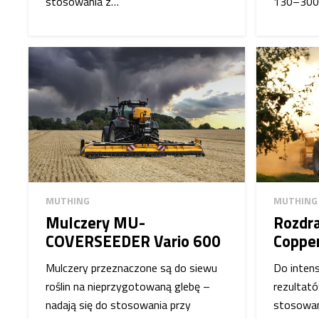
stosowania z…
130–300
MUTHING
MUTHING
Mulczery MU-
Rozdr
COVERSEEDER Vario 600
Coppe
Mulczery przeznaczone są do siewu
Do intens
roślin na nieprzygotowaną glebę –
rezultató
nadają się do stosowania przy
stosowan