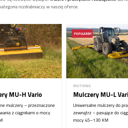
kategoria rozdrabniaczy w naszej ofercie.
POPULARNY
MUTHING
ery MU-H Vario
Mulczery MU-L Var
lne mulczery – przeznaczone
Uniwersalne mulczery do pra
wania z ciągnikami o mocy
zewnątrz – pasujące do cią
M
mocy 45–130 KM