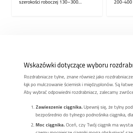
szerokości roboczej 130–300…
200-400
Wskazówki dotyczące wyboru rozdrabn
Rozdrabniacze tylne, znane również jako rozdrabniacz
łąk po mulczowanie ściernisk i międzyplonów. Są łatw
Aby wybrać odpowiedni rozdrabniacz, zalecamy zwróce
Zawieszenie ciągnika.
Upewnij się, że tylny p
bezpośrednio do tylnego podnośnika ciągnika, dl
Moc ciągnika.
Oceń, czy Twój ciągnik ma wysta
czemu mocniejsze ciągniki mogą obsługiwać szer