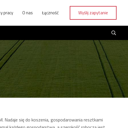
y pracy
O nas
Łączność
Wyślij zapytanie
. Nadaje się do koszenia, gospodarowania resztkami
iemal każdego gospodarstwa, a szerokość robocza jest