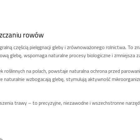
szczaniu rowów
ralną częścią pielęgnacji gleby i zrównoważonego rolnictwa. To zn
ową glebę, wspomaga naturalne procesy biologiczne i zmniejsza z
ek roślinnych na polach, powstaje naturalna ochrona przed parowan
re naturalnie wzbogacają glebę, stymulują aktywność mikroorganiz
szenia trawy – to precyzyjne, niezawodne i wszechstronne narzędz
ch