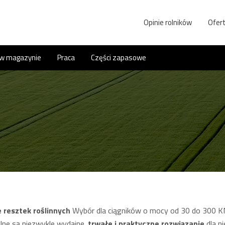
Opinie rolników
Ofert
 w magazynie
Praca
Części zapasowe
 resztek roślinnych
Wybór dla ciągników o mocy od 30 do 300 KM
ylne są niezwykle wydajne.
trwałe i praktyczne rozwiązanie
dla n