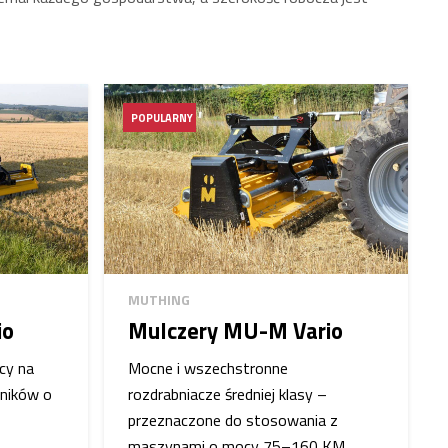
POPULARNY
MUTHING
io
Mulczery MU-M Vario
cy na
Mocne i wszechstronne
gników o
rozdrabniacze średniej klasy –
przeznaczone do stosowania z
maszynami o mocy 75–160 KM…