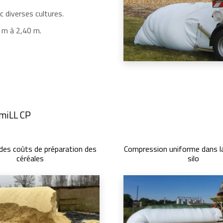
c diverses cultures.
 m à 2,40 m.
OmiLL CP
des coûts de préparation des
Compression uniforme dans l
céréales
silo