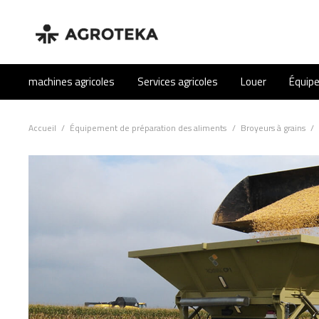
machines agricoles
Services agricoles
Louer
Équip
Accueil
/
Équipement de préparation des aliments
/
Broyeurs à grains
/