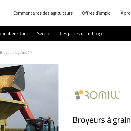
Commentaires des agriculteurs
Offres d'emploi
À pro
ement en stock
Service
Des pièces de rechange
Broyeurs à grains CP
Broyeurs à grai