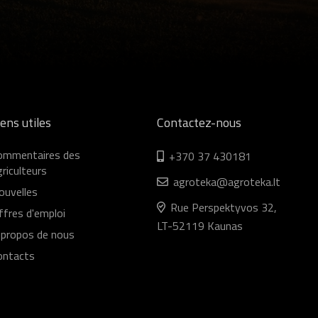
iens utiles
Contactez-nous
ommentaires des
+370 37 430181
riculteurs
agroteka@agroteka.lt
ouvelles
Rue Perspektyvos 32,
ffres d'emploi
LT-52119 Kaunas
 propos de nous
ontacts