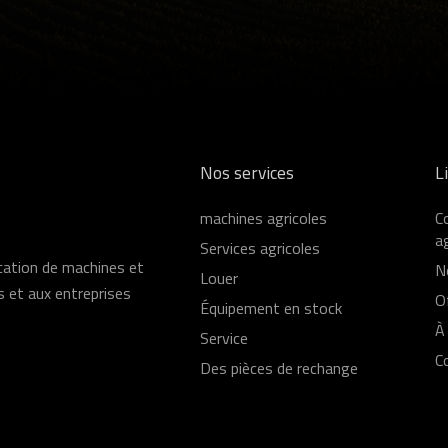
Nos services
L
machines agricoles
C
ag
Services agricoles
ocation de machines et
N
Louer
s et aux entreprises
O
Équipement en stock
À
Service
C
Des pièces de rechange