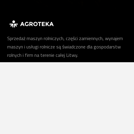
Sprzedaż maszyn rolniczych, części zamiennych, wynajem
maszyn i usługi rolnicze są świadczone dla gospodarstw
rolnych i firm na terenie całej Litwy.
PL
Nasze usługi
Maszyny rolnicze
Usługi rolnicze
Wynajem