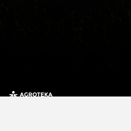
Sprzedaż maszyn rolniczych, części zamiennych, wynajem
maszyn i usługi rolnicze są świadczone dla gospodarstw
rolnych i firm na terenie całej Litwy.