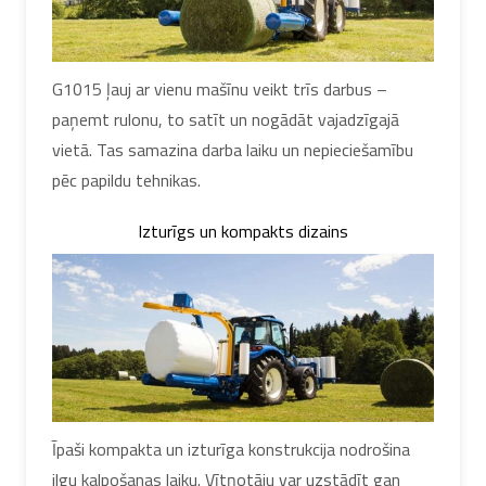
G1015 ļauj ar vienu mašīnu veikt trīs darbus –
paņemt rulonu, to satīt un nogādāt vajadzīgajā
vietā. Tas samazina darba laiku un nepieciešamību
pēc papildu tehnikas.
Izturīgs un kompakts dizains
Īpaši kompakta un izturīga konstrukcija nodrošina
ilgu kalpošanas laiku. Vītņotāju var uzstādīt gan