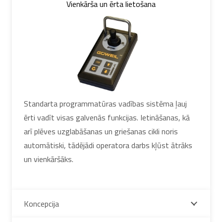
Vienkārša un ērta lietošana
Standarta programmatūras vadības sistēma ļauj
ērti vadīt visas galvenās funkcijas. Ietināšanas, kā
arī plēves uzglabāšanas un griešanas cikli noris
automātiski, tādējādi operatora darbs kļūst ātrāks
un vienkāršāks.
Koncepcija