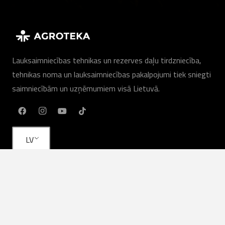
Lauksaimniecības tehnikas un rezerves daļu tirdzniecība,
tehnikas noma un lauksaimniecības pakalpojumi tiek sniegti
saimniecībām un uzņēmumiem visā Lietuvā.
LV
Mūsu pakalpojumi
Lauksaimniecības tehnika
Lauksaimniecības pakalpojumi
Īre