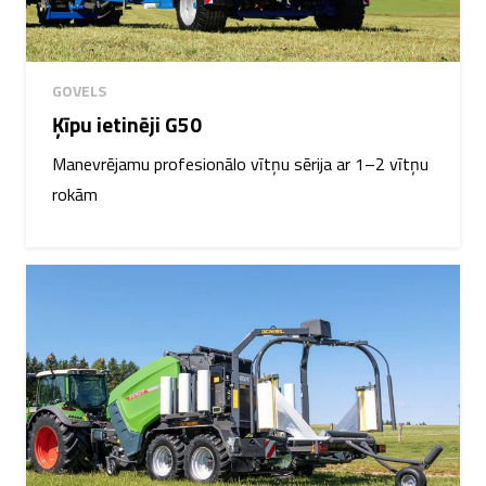
GOVELS
Ķīpu ietinēji G50
Manevrējamu profesionālo vītņu sērija ar 1–2 vītņu
rokām