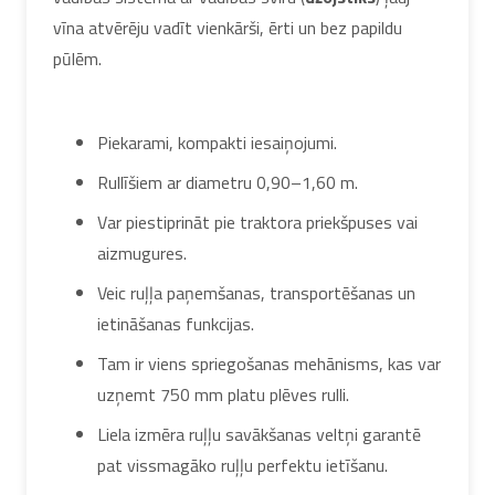
vīna atvērēju vadīt vienkārši, ērti un bez papildu
pūlēm.
Piekarami, kompakti iesaiņojumi.
Rullīšiem ar diametru 0,90–1,60 m.
Var piestiprināt pie traktora priekšpuses vai
aizmugures.
Veic ruļļa paņemšanas, transportēšanas un
ietināšanas funkcijas.
Tam ir viens spriegošanas mehānisms, kas var
uzņemt 750 mm platu plēves rulli.
Liela izmēra ruļļu savākšanas veltņi garantē
pat vissmagāko ruļļu perfektu ietīšanu.