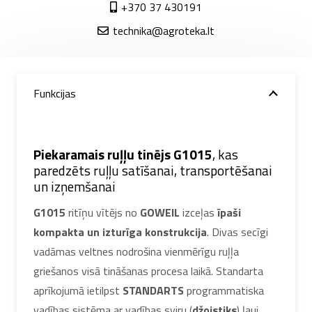
+370 37 430191
technika@agroteka.lt
Funkcijas
Piekaramais ruļļu tinējs G1015
, kas
paredzēts ruļļu satīšanai, transportēšanai
un izņemšanai
G1015
ritīņu vītējs no
GOWEIL
izceļas
īpaši
kompakta un izturīga konstrukcija
. Divas secīgi
vadāmas veltnes nodrošina vienmērīgu ruļļa
griešanos visā tināšanas procesa laikā. Standarta
aprīkojumā ietilpst
STANDARTS
programmatiska
vadības sistēma ar vadības sviru (
džojstiks
) ļauj