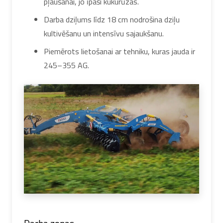
pļaušanai, jo īpaši kukurūzas.
Darba dziļums līdz 18 cm nodrošina dziļu
kultivēšanu un intensīvu sajaukšanu.
Piemērots lietošanai ar tehniku, kuras jauda ir
245–355 AG.