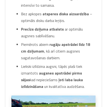
intensīvi to samaisa.
Bez apkopes
atsperes diska aizsardzība
–
optimāls disku darba leņķis.
Precīzs dziļuma atbalsts
ar optimālu
augsnes sablīvēšanu.
Piemērots abiem
rugāju apstrādei līdz 18
cm dziļumam
, kā arī citiem augsnes
sagatavošanas darbiem.
Lieliski izlīdzina augsni, tāpēc plaši tiek
izmantots
augsnes apstrādei pirms
sējas
kad nepieciešams
ļoti laba lauka
izlīdzināšana
un kvalitatīva audzēšana.