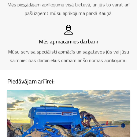
Mēs piegādājam aprīkojumu visā Lietuvā, un jūs to varat arī
paši izņemt mūsu aprīkojuma parkā Kauņā.
Mēs apmācāmies darbam
Mūsu servisa speciālisti apmācīs un sagatavos jūs vai jūsu
saimniecības darbiniekus darbam ar šo nomas aprīkojumu.
Piedāvājam arī īrei: