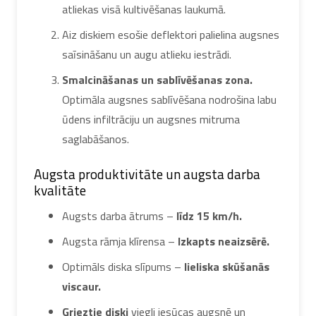
atliekas visā kultivēšanas laukumā.
Aiz diskiem esošie deflektori palielina augsnes
saīsināšanu un augu atlieku iestrādi.
Smalcināšanas un sablīvēšanas zona.
Optimāla augsnes sablīvēšana nodrošina labu
ūdens infiltrāciju un augsnes mitruma
saglabāšanos.
Augsta produktivitāte un augsta darba
kvalitāte
Augsts darba ātrums –
līdz 15 km/h.
Augsta rāmja klīrensa –
Izkapts neaizsērē.
Optimāls diska slīpums –
lieliska skūšanās
viscaur.
Grieztie diski
viegli iesūcas augsnē un