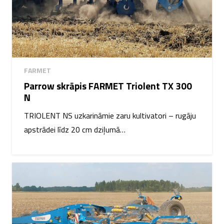
FARMET
Parrow skrāpis FARMET Triolent TX 300
N
TRIOLENT NS uzkarināmie zaru kultivatori – rugāju
apstrādei līdz 20 cm dziļumā…