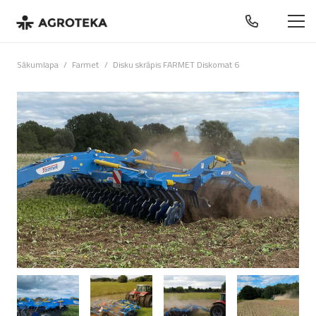
Sākumlapa
/
Farmet
/
Disku skrāpis FARMET Diskomat 6