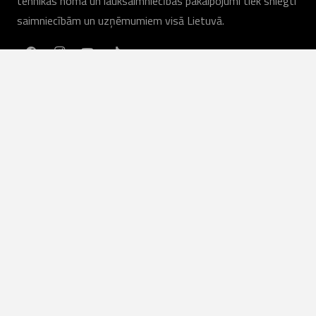
tehnikas noma un lauksaimniecības pakalpojumi tiek sniegti
saimniecībām un uzņēmumiem visā Lietuvā.
LV
Mūsu pakalpojumi
Lauksaimniecības tehnika
Lauksaimniecības pakalpojumi
Īre
Noliktavā esošais aprīkojums
Pakalpojums
Rezerves daļas
Noderīgas saites
Lauksaimnieku atsauksmes