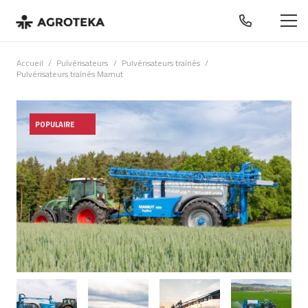
Accueil
/
Pulvérisateurs
/
Pulvérisateurs traînés
/
Pulvérisateurs traînés Mamut
POPULAIRE