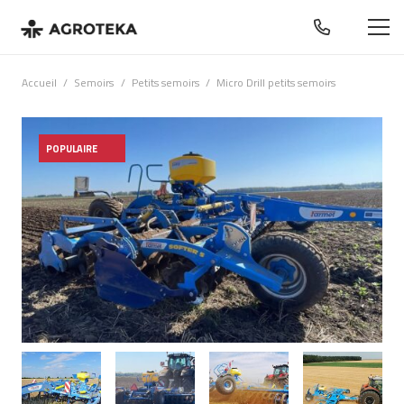
Accueil
/
Semoirs
/
Petits semoirs
/
Micro Drill petits semoirs
POPULAIRE