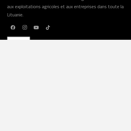
aux exploitations agricoles et aux entreprises dans toute la
Lituanie.
FR
Nos services
machines agricoles
Services agricoles
Louer
Équipement en stock
Service
Des pièces de rechange
Liens utiles