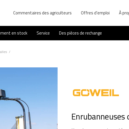
Commentaires des agriculteurs
Offres d'emploi
À pro
ement en stock
Service
Des pièces de rechange
alles
/
Enrubanneuses 