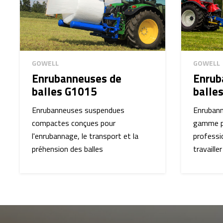
GOWELL
GOWELL
Enrubanneuses de
Enrub
balles G1015
balle
Enrubanneuses suspendues
Enrubann
compactes conçues pour
gamme po
l'enrubannage, le transport et la
professi
préhension des balles
travaille