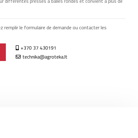
 différentes presses à balles rondes et convient à plus de
ez remplir le formulaire de demande ou contacter les
+370 37 430191
technika@agroteka.lt