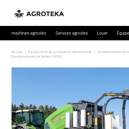
machines agricoles
Services agricoles
Louer
Équip
Accueil
/
Équipement de préparation des aliments
/
Enrubanneuses de b
Enrubanneuses de balles G5050