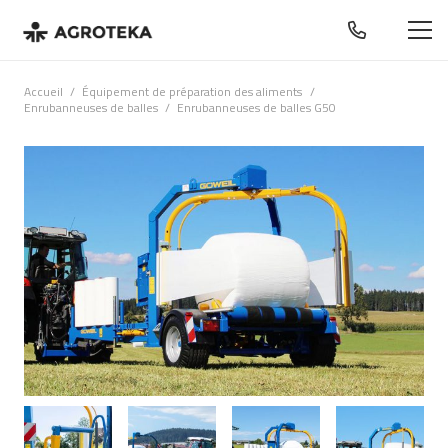
Accueil
/
Équipement de préparation des aliments
/
Enrubanneuses de balles
/
Enrubanneuses de balles G50