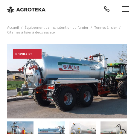
Accueil
/
Équipement de manutention du fumier
/
Tonnes à lisier
/
Citernes à lisier à deux essieux
POPULAIRE