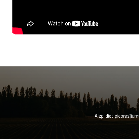
Aizpildiet pieprasīju