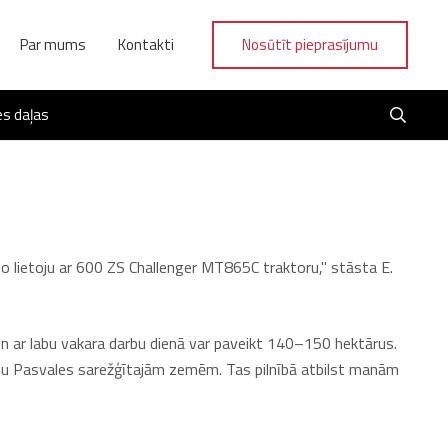
Par mums
Kontakti
Nosūtīt pieprasījumu
s daļas
to lietoju ar 600 ZS Challenger MT865C traktoru," stāsta E.
un ar labu vakara darbu dienā var paveikt 140–150 hektārus.
mūsu Pasvales sarežģītajām zemēm. Tas pilnībā atbilst manām