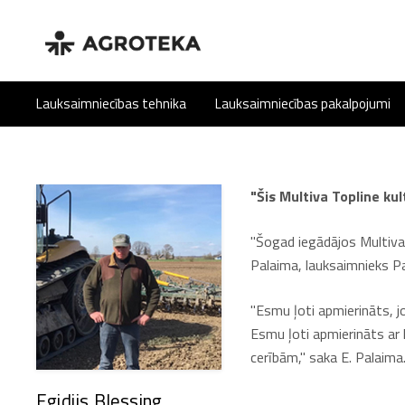
Lauksaimniecības tehnika
Lauksaimniecības pakalpojumi
"Šis Multiva Topline ku
"Šogad iegādājos Multiva 
Palaima, lauksaimnieks Pa
"Esmu ļoti apmierināts, j
Esmu ļoti apmierināts ar 
cerībām," saka E. Palaima
Egidijs Blessing