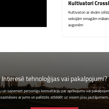
Kultivatori Cross
Kultivatori ar divām izlī
sekcijām smagām mālai
augsnēm
Interesē tehnoloģijas vai pakalpojumi?
mu un saņemiet personīgu konsultāciju par aprīkojumu vai pakalpoju
sazināsies ar jums un palīdzēs atbildēt uz visiem jūsu jautājumiem.