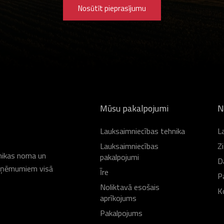
Nosūtīt pieprasījumu
Mūsu pakalpojumi
N
Lauksaimniecības tehnika
L
Lauksaimniecības
Z
hnikas noma un
pakalpojumi
D
 uzņēmumiem visā
Īre
P
Noliktavā esošais
K
aprīkojums
Pakalpojums