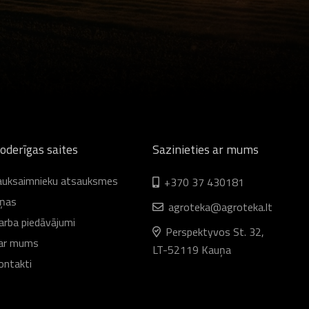
oderīgas saites
Sazinieties ar mums
auksaimnieku atsauksmes
+370 37 430181
iņas
agroteka@agroteka.lt
arba piedāvājumi
Perspektyvos St. 32,
ar mums
LT-52119 Kauņa
ontakti