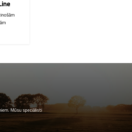
Line
dzinošām
nām
miem. Mūsu speciālisti