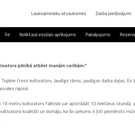
Lauksaimnieku atsauksmes
Darba piedāvājumi
Īre
Noliktavā esošais aprīkojums
Pakalpojums
Rezerve
ltivators pilnībā atbilst manām cerībām."
Topline Cross kultivatoru. Jaudīgs rāmis, jaudīgas darba daļas. Es 
svales rajonā.
o 10 metru kultivators faktiski var apstrādāt 10 hektārus stundā, 
kultivatora kvalitāti un domāju, ka šis pirkums ir ļoti piemērots 
.