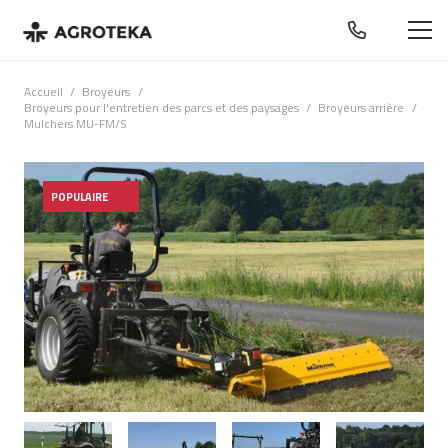
Accueil
/
Broyeurs
/
Broyeurs pour l'entretien des parcs et des paysages
/
Broyeurs arrière
/
Mulchers MU-FM/S
POPULAIRE