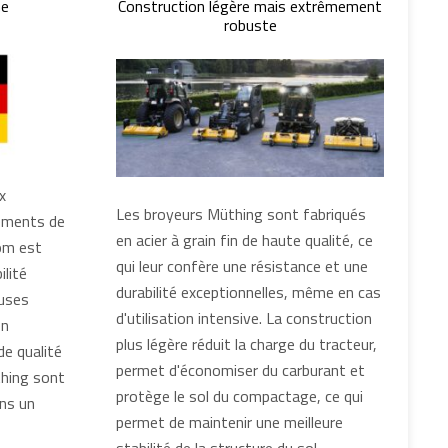
ne
Construction légère mais extrêmement
robuste
x
Les broyeurs Müthing sont fabriqués
pements de
en acier à grain fin de haute qualité, ce
om est
qui leur confère une résistance et une
ilité
durabilité exceptionnelles, même en cas
uses
d'utilisation intensive. La construction
en
plus légère réduit la charge du tracteur,
e qualité
permet d'économiser du carburant et
thing sont
protège le sol du compactage, ce qui
ans un
permet de maintenir une meilleure