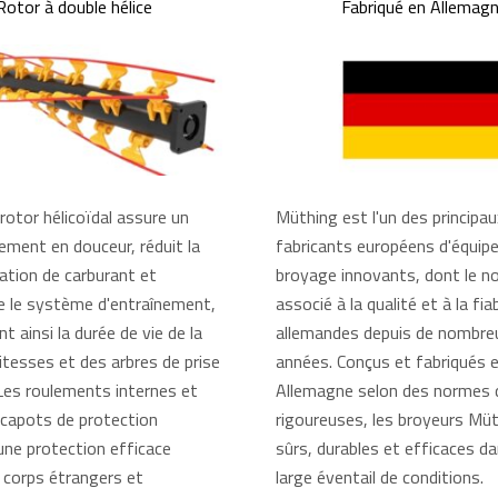
Rotor à double hélice
Fabriqué en Allemag
rotor hélicoïdal assure un
Müthing est l'un des principau
ement en douceur, réduit la
fabricants européens d'équi
ion de carburant et
broyage innovants, dont le n
 le système d'entraînement,
associé à la qualité et à la fiab
t ainsi la durée de vie de la
allemandes depuis de nombre
itesses et des arbres de prise
années. Conçus et fabriqués 
 Les roulements internes et
Allemagne selon des normes d
 capots de protection
rigoureuses, les broyeurs Mü
une protection efficace
sûrs, durables et efficaces d
 corps étrangers et
large éventail de conditions.