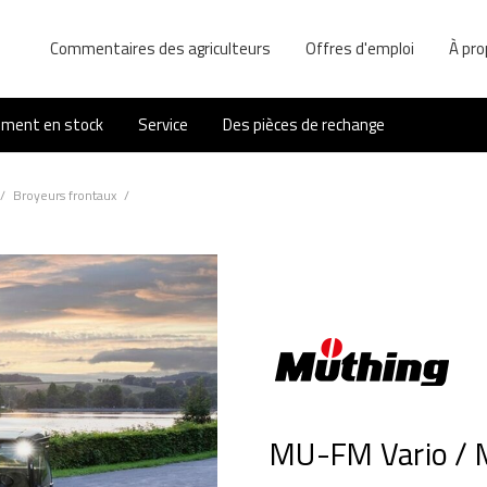
Commentaires des agriculteurs
Offres d'emploi
À pro
ement en stock
Service
Des pièces de rechange
/
Broyeurs frontaux
/
MU-FM Vario / 