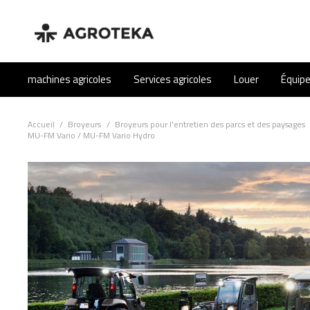
machines agricoles
Services agricoles
Louer
Équip
Accueil
/
Broyeurs
/
Broyeurs pour l'entretien des parcs et des paysages
MU-FM Vario / MU-FM Vario Hydro