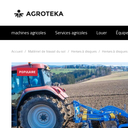
machines agricoles
Services agricoles
Louer
Équip
Accueil
/
Matériel de travail du sol
/
Herses à disques
/
Herses à disques
POPULAIRE