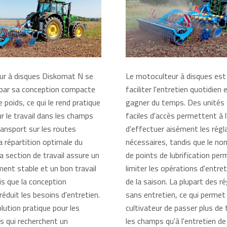
eur à disques Diskomat N se
Le motoculteur à disques est
 par sa conception compacte
faciliter l'entretien quotidien 
e poids, ce qui le rend pratique
gagner du temps. Des unités 
ur le travail dans les champs
faciles d'accès permettent à 
ransport sur les routes
d'effectuer aisément les rég
a répartition optimale du
nécessaires, tandis que le no
a section de travail assure un
de points de lubrification per
ent stable et un bon travail
limiter les opérations d'entre
is que la conception
de la saison. La plupart des r
 réduit les besoins d'entretien.
sans entretien, ce qui permet
lution pratique pour les
cultivateur de passer plus d
ns qui recherchent un
les champs qu'à l'entretien de