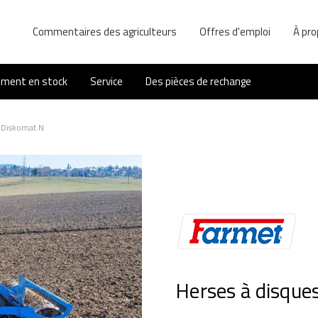
Commentaires des agriculteurs
Offres d'emploi
À pro
ement en stock
Service
Des pièces de rechange
 Diskomat N
Herses à disque