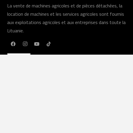
La vente de machines agricoles et de pièces détachées, la
location de machines et les services agricoles sont fournis
aux exploitations agricoles et aux entreprises dans toute la
Lituanie.
FR
Nos services
machines agricoles
Services agricoles
Louer
Équipement en stock
Service
Des pièces de rechange