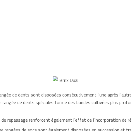
angée de dents sont disposées consécutivement l'une après l'autre.
e rangée de dents spéciales forme des bandes cultivées plus profo
 de repassage renforcent également l'effet de l'incorporation de r
e rangées de socs sont également disposées en succession et travai