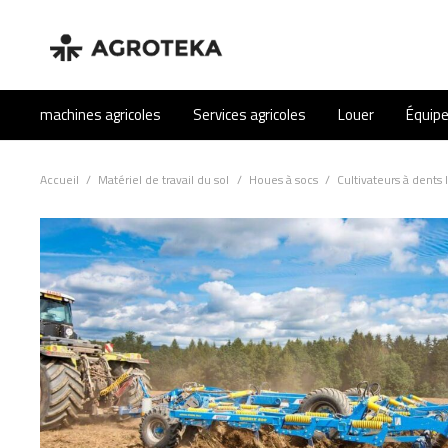
machines agricoles
Services agricoles
Louer
Équip
Accueil
/
Matériel de travail du sol
/
Houes à socs
/
Cultivateurs à dents 