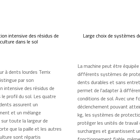
ion intensive des résidus de
Large choix de systèmes de
culture dans le sol
La machine peut être équipée
ur à dents lourdes Terrix
différents systèmes de prote
istingue par son
dents durables et sans entreti
on intensive des résidus de
permet de l'adapter à différe
 le profil du sol. Les quatre
conditions de sol. Avec une f
dents assurent un
déclenchement pouvant attei
ment et un mélange
kg, les systèmes de protectio
ur toute la largeur de
protéger les unités de travail
sorte que la paille et les autres
surcharges et garantissent u
ulture sont répartis
fonctionnement fiable, même