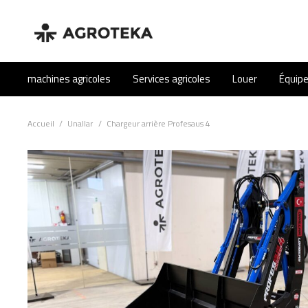
machines agricoles
Services agricoles
Louer
Équip
Accueil
/
Unallar
/
Chargeur arrière Profesaus 4