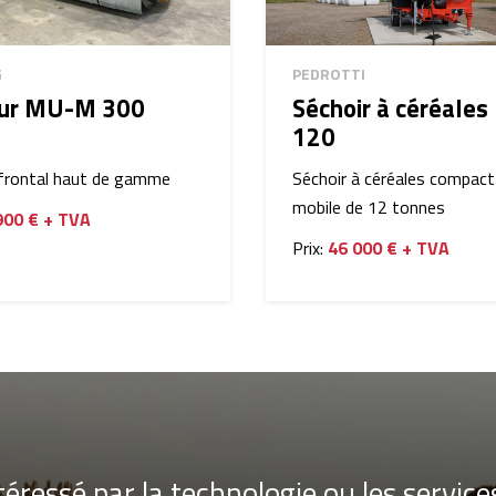
G
PEDROTTI
ur MU-M 300
Séchoir à céréales
120
frontal haut de gamme
Séchoir à céréales compact
mobile de 12 tonnes
900 € + TVA
Prix:
46 000 € + TVA
téressé par la technologie ou les service