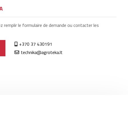
VA
ez remplir le formulaire de demande ou contacter les
+370 37 430191
technika@agroteka.lt