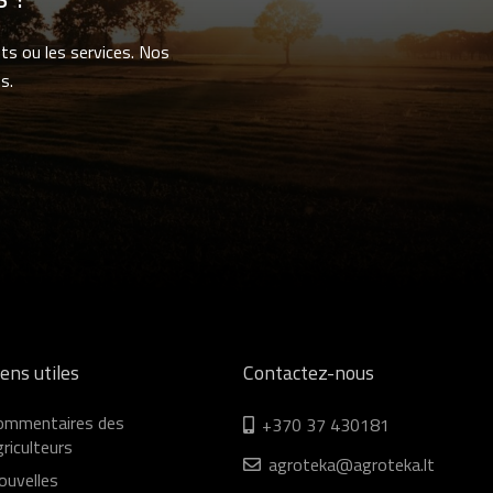
ts ou les services. Nos
s.
iens utiles
Contactez-nous
ommentaires des
+370 37 430181
riculteurs
agroteka@agroteka.lt
ouvelles