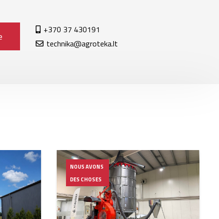
+370 37 430191
e
technika@agroteka.lt
NOUS AVONS
DES CHOSES