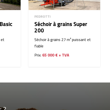
PEDROTTI
 Basic
Séchoir à grains Super
200
 et
Séchoir à grains 27 m³ puissant et
fiable
Prix:
65 000 € + TVA
s ?