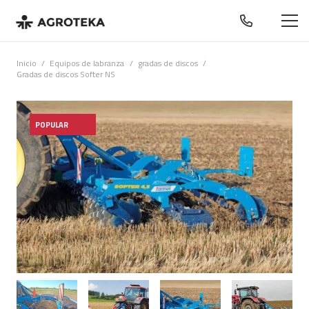
Inicio
/
Equipos de labranza
/
gradas de discos
/
Gradas de discos Softer NS
POPULAR